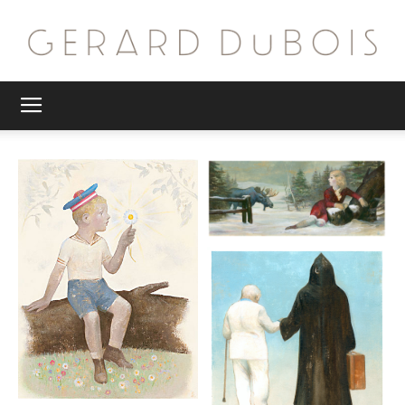
G.
DuBois