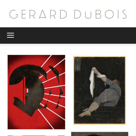
G.
DuBois