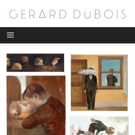
G.
DuBois