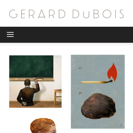
G.
DuBois