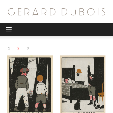
G.
1
2
3
DuBois